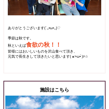
ありがとうございます(´,,•ω•,,)♡
季節は秋です。
食欲の秋！！
秋といえば
皆様にはおいしいものを沢山食べて頂き、
元気で長生きして頂きたいと思います
(
๑
>ω•́ )
۶
☆
施設はこちら