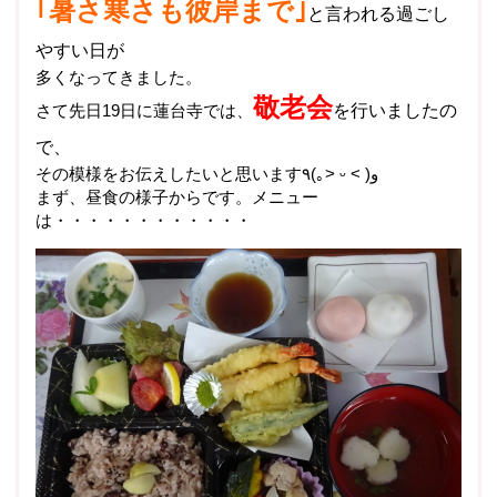
｢暑さ寒さも彼岸まで｣
と言われる過ごし
やすい日が
多くなってきました。
敬老会
さて先日19日に蓮台寺では、
を行いましたの
で、
その模様をお伝えしたいと思います
٩
(
｡
˃
ᵕ
˂
)
و
まず、昼食の様子からです。メニュー
は・・・・・・・・・・・・