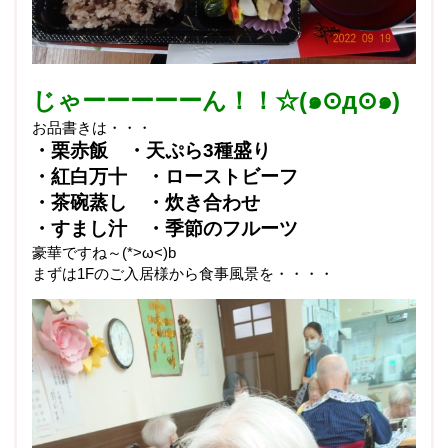
じゃーーーーーん！！☆(๑⊙д⊙๑)
お品書きは・・・
・栗赤飯 ・天ぷら3種盛り
・紅白万十 ・ローストビーフ
・茶碗蒸し ・炊き合わせ
・すまし汁 ・季節のフルーツ
豪華ですね～(*>ω<)b
まずは1Fのご入居様から食事風景を・・・・