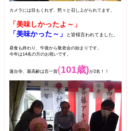
カメラには目もくれず、黙々と召し上がられてます。
「美味しかったよ～」
「美味かった～」
と皆様言われてました。
昼食も終わり、午後から敬老会の始まりです。
今年は14名の方のお祝いです。
(
101歳)
蓮台寺、最高齢は百一賀
が2名！！