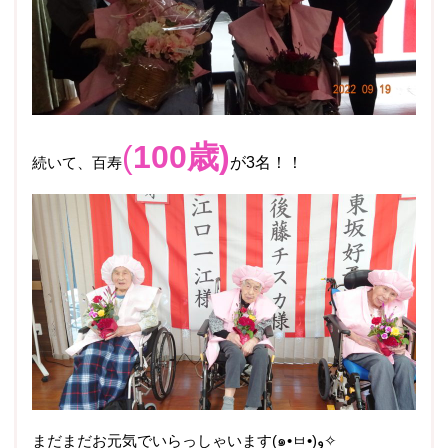
(
100歳)
続いて、百寿
が3名！！
まだまだお元気でいらっしゃいます
(
๑
•
ㅂ
•)
و
✧