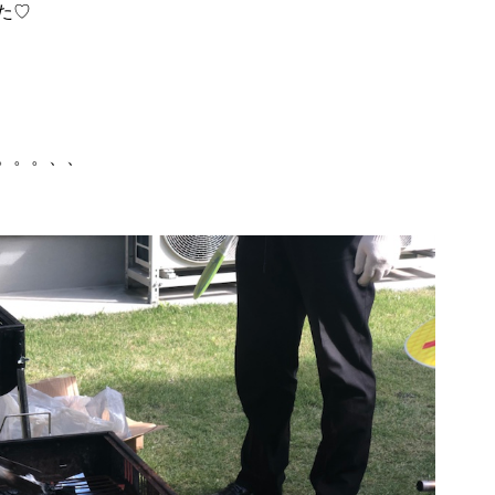
た♡
。。。、、