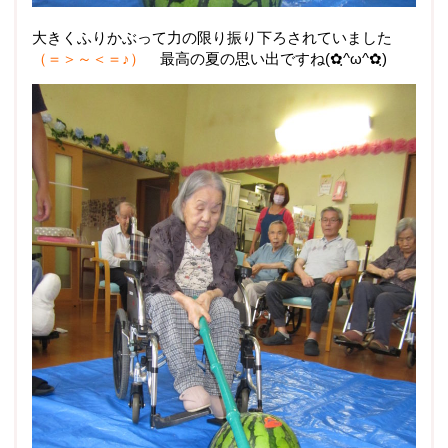
大きくふりかぶって力の限り振り下ろされていました
（＝＞～＜＝♪）
最高の夏の思い出ですね(✿ฺ^ω^✿ฺ)