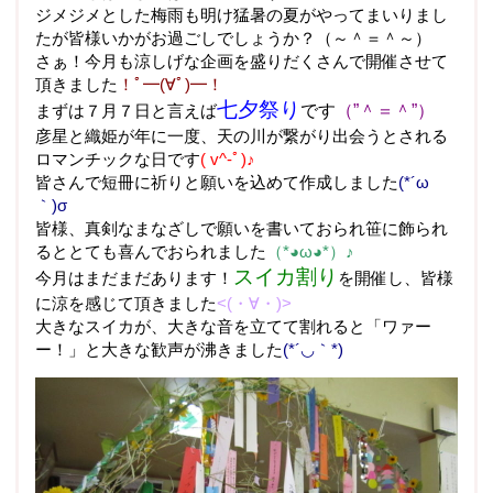
ジメジメとした梅雨も明け猛暑の夏がやってまいりまし
たが皆様いかがお過ごしでしょうか？（～＾＝＾～）
さぁ！今月も涼しげな企画を盛りだくさんで開催させて
頂きました
！ﾟ━(∀ﾟ)━！
七夕祭り
まずは７月７日と言えば
です
（”＾＝＾”）
彦星と織姫が年に一度、天の川が繋がり出会うとされる
ロマンチックな日です
( v^-ﾟ)♪
皆さんで短冊に祈りと願いを込めて作成しました
(*´ω
｀)σ
皆様、真剣なまなざしで願いを書いておられ笹に飾られ
るととても喜んでおられました
（*◕ω◕*）♪
スイカ割り
今月はまだまだあります！
を開催し、皆様
に涼を感じて頂きました
<(・∀・)>
大きなスイカが、大きな音を立てて割れると「ワァー
ー！」と大きな歓声が沸きました
(*´◡｀​*)