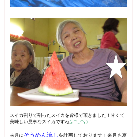
スイカ割りで割ったスイカを皆様で頂きました！甘くて
美味しい見事なスイカですね
(｡◠‿​◠｡)
そうめん流し
来月は
を計画しております！来月も夏