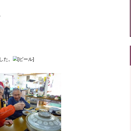
。
した。