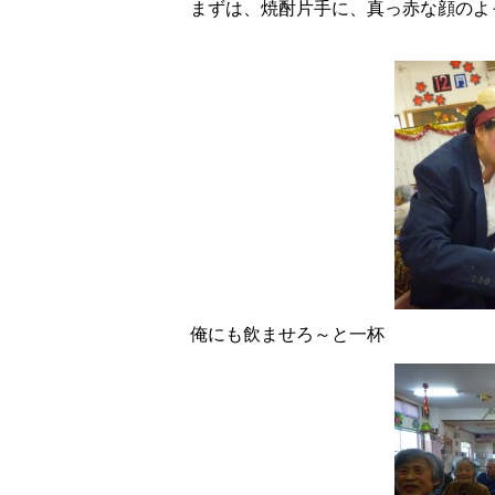
まずは、焼酎片手に、真っ赤な顔のよ
俺にも飲ませろ～と一杯