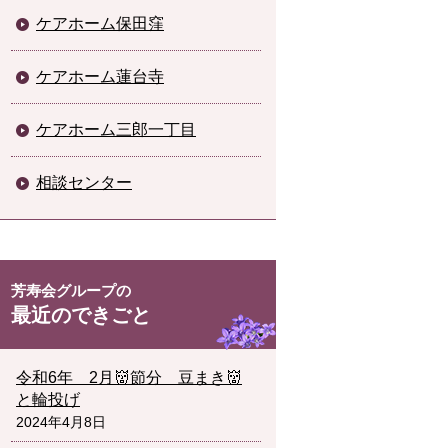
ケアホーム保田窪
ケアホーム蓮台寺
ケアホーム三郎一丁目
相談センター
最近のできごと
令和6年 2月👹節分 豆まき👹
と輪投げ
2024年4月8日